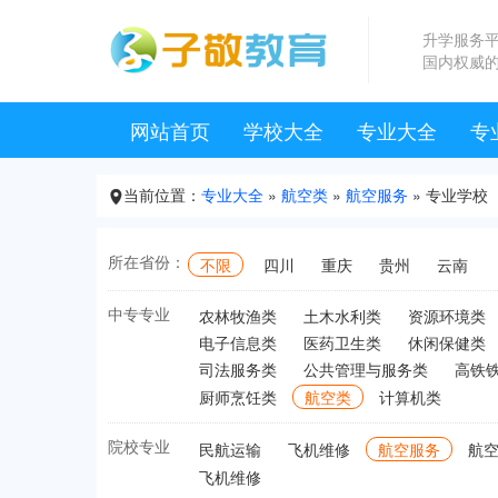
升学服务
国内权威
网站首页
学校大全
专业大全
专
卫生
高铁
航空
幼师
汽修
计算
设计
会计
机械
旅游
建筑
厨师
当前位置：
专业大全
»
航空类
»
航空服务
» 专业学校

所在省份：
不限
四川
重庆
贵州
云南
中专专业
农林牧渔类
土木水利类
资源环境类
电子信息类
医药卫生类
休闲保健类
司法服务类
公共管理与服务类
高铁
厨师烹饪类
航空类
计算机类
院校专业
民航运输
飞机维修
航空服务
航
飞机维修