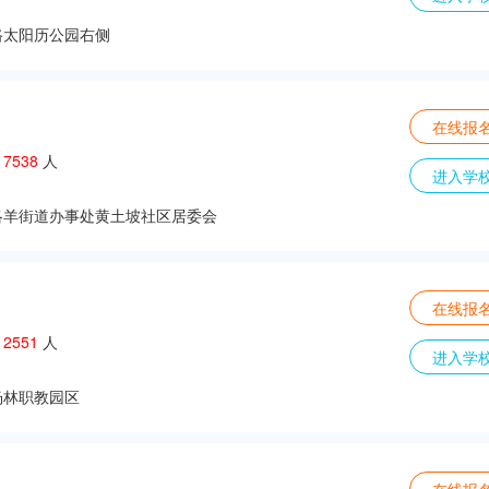
路太阳历公园右侧
在线报
：
7538
人
进入学
洛羊街道办事处黄土坡社区居委会
在线报
：
2551
人
进入学
杨林职教园区