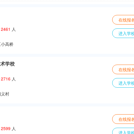
在线报
：
2461
人
进入学
区小高桥
技术学校
在线报
：
2716
人
进入学
朗义村
在线报
：
2599
人
进入学