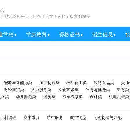
平台
的一站式选校平台，已帮千万学子选择了如意的院校
业学校
学历教育
资格证书
招生信息
▼
▼
▼
▼
学校
铁路学校
学校
学校
学校
机学校
学校
学校
学校
学校
学校
学校
成人高考
自考学校
网络教育
电大学校
医学类
工程类
教师类
消防类
财经类
中专招生
大专招生
学历招生
五年制大专招生
能源与新能源类
加工制造类
石油化工类
轻纺食品类
交通
财经商贸类
旅游服务类
文化艺术类
体育与健身类
教育类
铁路类
幼儿师范类
建筑类
汽车汽修类
设计类
机电机械类
空油料管理
空中乘务
航空服务
航空物流
飞机制造与装配